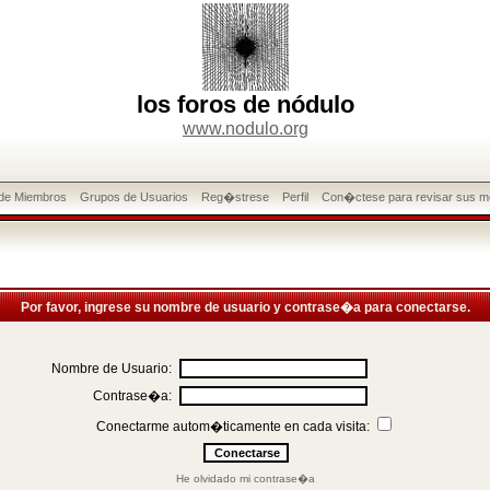
los foros de nódulo
www.nodulo.org
 de Miembros
Grupos de Usuarios
Reg�strese
Perfil
Con�ctese para revisar sus m
Por favor, ingrese su nombre de usuario y contrase�a para conectarse.
Nombre de Usuario:
Contrase�a:
Conectarme autom�ticamente en cada visita:
He olvidado mi contrase�a