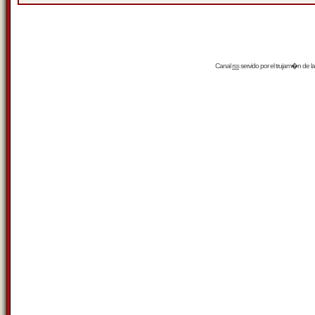
Canal
rss
servido por el
trujam�n
de la