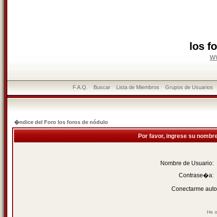
los f
w
F.A.Q.
Buscar
Lista de Miembros
Grupos de Usuarios
�ndice del Foro los foros de nódulo
Por favor, ingrese su nombr
Nombre de Usuario:
Contrase�a:
Conectarme auto
He o