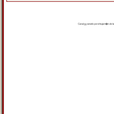
Canal
rss
servido por el
trujam�n
de la