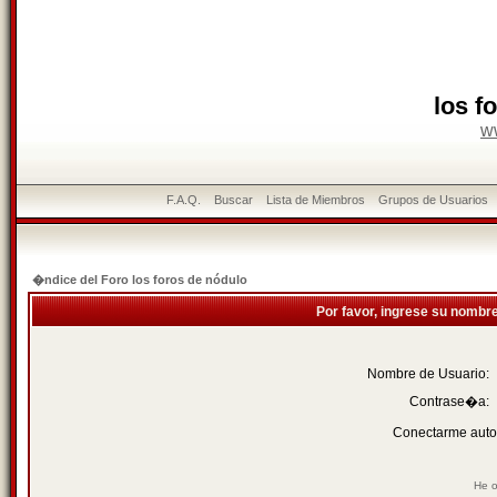
los f
w
F.A.Q.
Buscar
Lista de Miembros
Grupos de Usuarios
�ndice del Foro los foros de nódulo
Por favor, ingrese su nombr
Nombre de Usuario:
Contrase�a:
Conectarme auto
He o