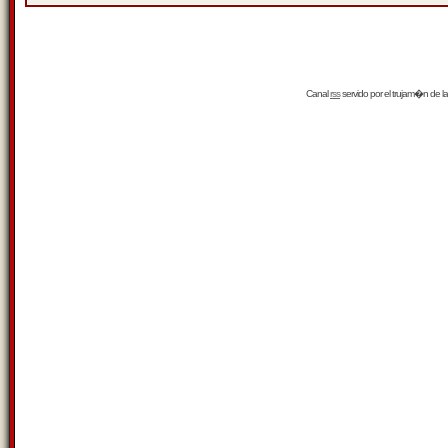
Canal
rss
servido por el
trujam�n
de la