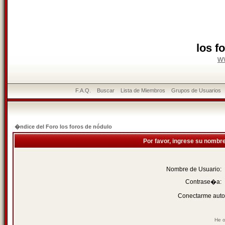
los f
w
F.A.Q.
Buscar
Lista de Miembros
Grupos de Usuarios
�ndice del Foro los foros de nódulo
Por favor, ingrese su nombr
Nombre de Usuario:
Contrase�a:
Conectarme auto
He o