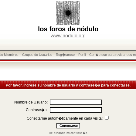
los foros de nódulo
www.nodulo.org
 de Miembros
Grupos de Usuarios
Reg�strese
Perfil
Con�ctese para revisar sus m
Por favor, ingrese su nombre de usuario y contrase�a para conectarse.
Nombre de Usuario:
Contrase�a:
Conectarme autom�ticamente en cada visita:
He olvidado mi contrase�a