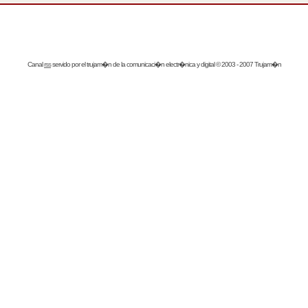
Canal
rss
servido por el
trujam�n
de la comunicaci�n electr�nica y digital © 2003 - 2007 Trujam�n