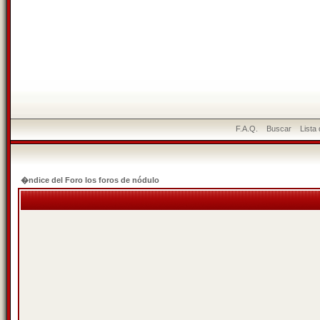
F.A.Q.
Buscar
Lista
�ndice del Foro los foros de nódulo