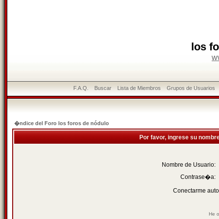
los f
w
F.A.Q.
Buscar
Lista de Miembros
Grupos de Usuarios
�ndice del Foro los foros de nódulo
Por favor, ingrese su nombr
Nombre de Usuario:
Contrase�a:
Conectarme auto
He o