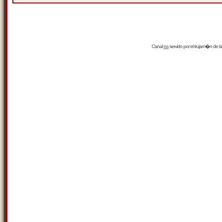
Canal
rss
servido por el
trujam�n
de la