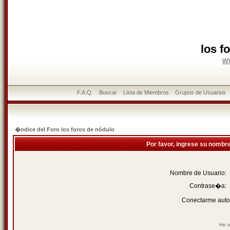
los f
w
F.A.Q.
Buscar
Lista de Miembros
Grupos de Usuarios
�ndice del Foro los foros de nódulo
Por favor, ingrese su nombr
Nombre de Usuario:
Contrase�a:
Conectarme auto
He o