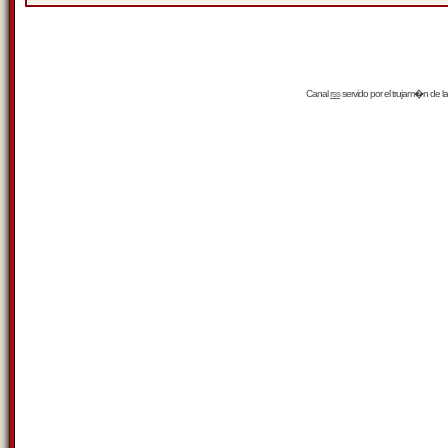
Canal
rss
servido por el
trujam�n
de la