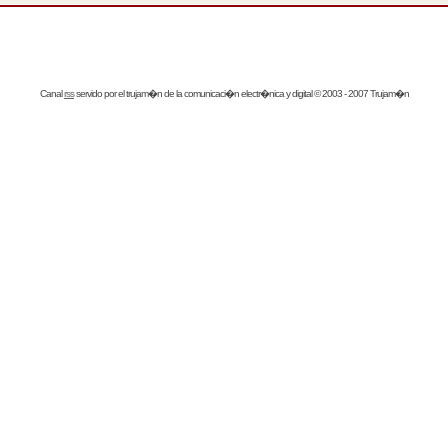
Canal
rss
servido por el
trujam�n
de la comunicaci�n electr�nica y digital © 2003 - 2007 Trujam�n