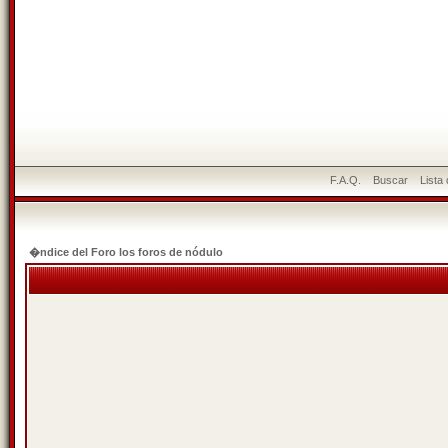
F.A.Q.
Buscar
Lista
�ndice del Foro los foros de nódulo