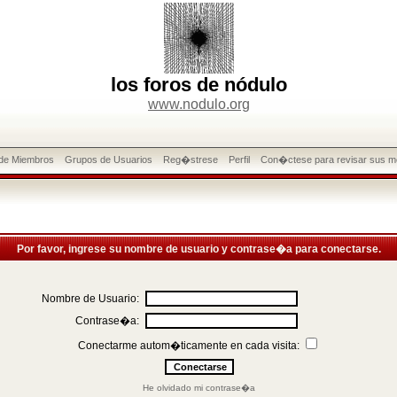
los foros de nódulo
www.nodulo.org
 de Miembros
Grupos de Usuarios
Reg�strese
Perfil
Con�ctese para revisar sus m
Por favor, ingrese su nombre de usuario y contrase�a para conectarse.
Nombre de Usuario:
Contrase�a:
Conectarme autom�ticamente en cada visita:
He olvidado mi contrase�a