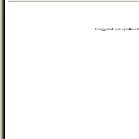
Canal
rss
servido por el
trujam�n
de la