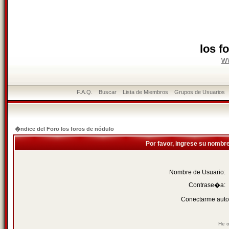
los f
w
F.A.Q.
Buscar
Lista de Miembros
Grupos de Usuarios
�ndice del Foro los foros de nódulo
Por favor, ingrese su nombr
Nombre de Usuario:
Contrase�a:
Conectarme auto
He o