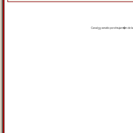
Canal
rss
servido por el
trujam�n
de la