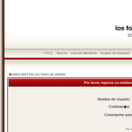
los f
w
F.A.Q.
Buscar
Lista de Miembros
Grupos de Usuarios
�ndice del Foro los foros de nódulo
Por favor, ingrese su nombr
Nombre de Usuario:
Contrase�a:
Conectarme auto
He o