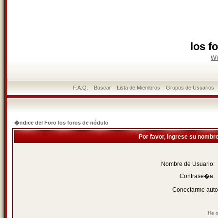
los f
w
F.A.Q.
Buscar
Lista de Miembros
Grupos de Usuarios
�ndice del Foro los foros de nódulo
Por favor, ingrese su nombr
Nombre de Usuario:
Contrase�a:
Conectarme auto
He o