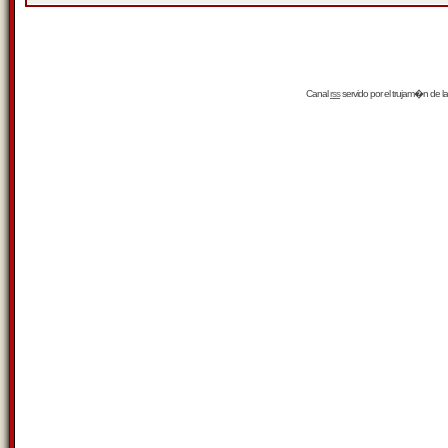
Canal
rss
servido por el
trujam�n
de la