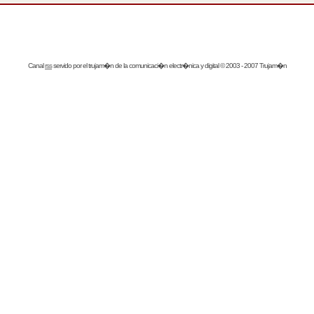
Canal
rss
servido por el
trujam�n
de la comunicaci�n electr�nica y digital © 2003 - 2007 Trujam�n