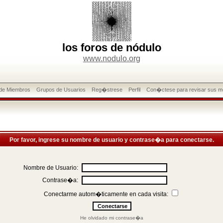
los foros de nódulo
www.nodulo.org
 de Miembros
Grupos de Usuarios
Reg�strese
Perfil
Con�ctese para revisar sus m
Por favor, ingrese su nombre de usuario y contrase�a para conectarse.
Nombre de Usuario:
Contrase�a:
Conectarme autom�ticamente en cada visita:
He olvidado mi contrase�a