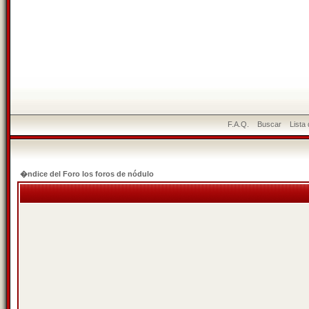
F.A.Q.
Buscar
Lista
�ndice del Foro los foros de nódulo