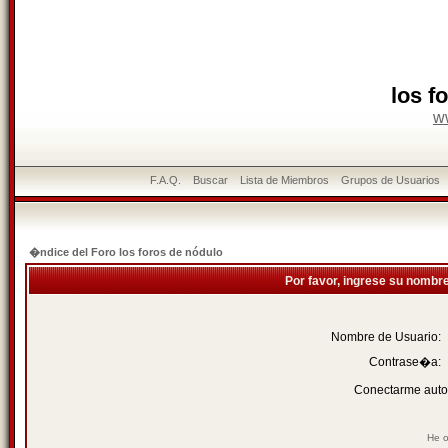
los f
w
F.A.Q.
Buscar
Lista de Miembros
Grupos de Usuarios
�ndice del Foro los foros de nódulo
Por favor, ingrese su nombr
Nombre de Usuario:
Contrase�a:
Conectarme auto
He o