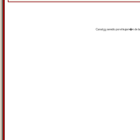
Canal
rss
servido por el
trujam�n
de la