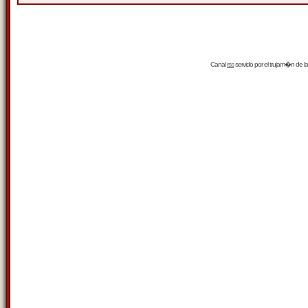
Canal
rss
servido por el
trujam�n
de la