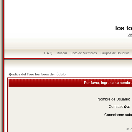
los f
w
F.A.Q.
Buscar
Lista de Miembros
Grupos de Usuarios
�ndice del Foro los foros de nódulo
Por favor, ingrese su nombr
Nombre de Usuario:
Contrase�a:
Conectarme auto
He o