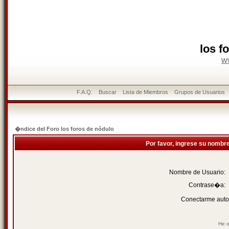
los f
w
F.A.Q.
Buscar
Lista de Miembros
Grupos de Usuarios
�ndice del Foro los foros de nódulo
Por favor, ingrese su nombr
Nombre de Usuario:
Contrase�a:
Conectarme auto
He o