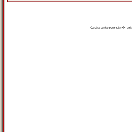
Canal
rss
servido por el
trujam�n
de la