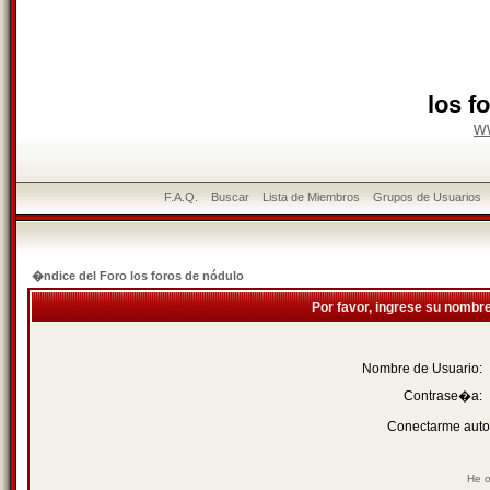
los f
w
F.A.Q.
Buscar
Lista de Miembros
Grupos de Usuarios
�ndice del Foro los foros de nódulo
Por favor, ingrese su nombr
Nombre de Usuario:
Contrase�a:
Conectarme auto
He o