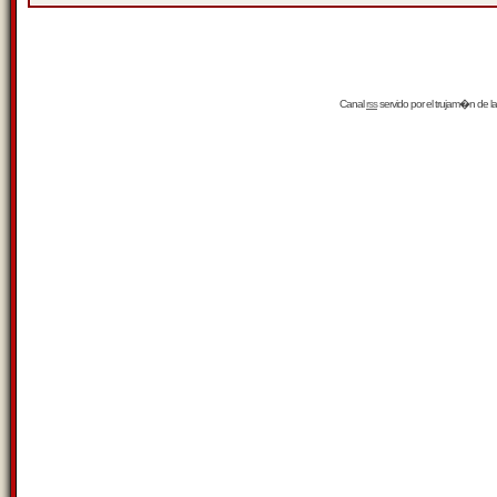
Canal
rss
servido por el
trujam�n
de la