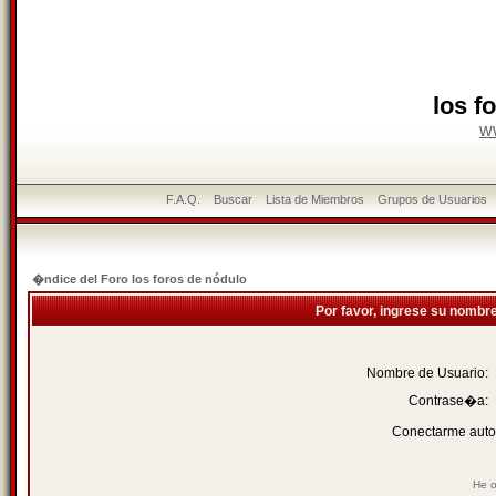
los f
w
F.A.Q.
Buscar
Lista de Miembros
Grupos de Usuarios
�ndice del Foro los foros de nódulo
Por favor, ingrese su nombr
Nombre de Usuario:
Contrase�a:
Conectarme auto
He o