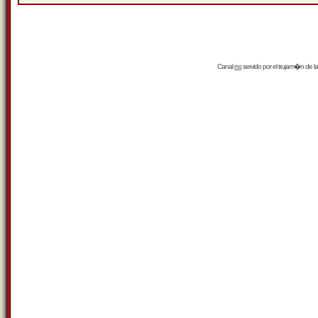
Canal
rss
servido por el
trujam�n
de la