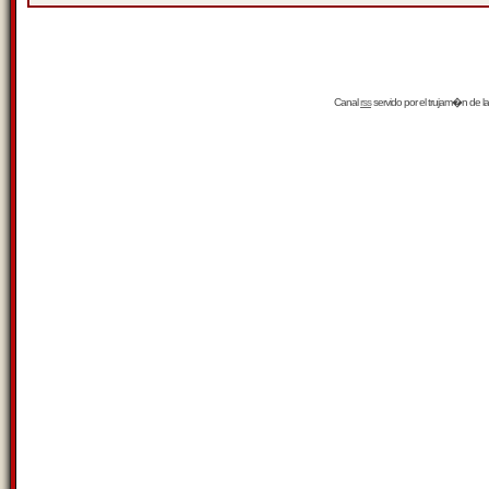
Canal
rss
servido por el
trujam�n
de la