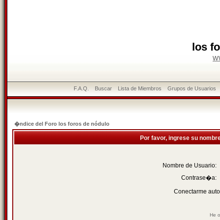
los f
w
F.A.Q.
Buscar
Lista de Miembros
Grupos de Usuarios
�ndice del Foro los foros de nódulo
Por favor, ingrese su nombr
Nombre de Usuario:
Contrase�a:
Conectarme auto
He o