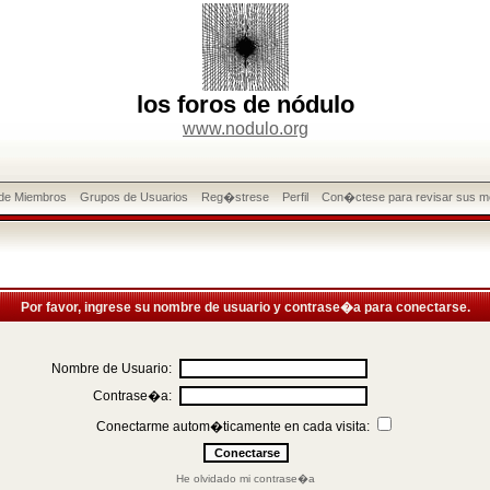
los foros de nódulo
www.nodulo.org
 de Miembros
Grupos de Usuarios
Reg�strese
Perfil
Con�ctese para revisar sus m
Por favor, ingrese su nombre de usuario y contrase�a para conectarse.
Nombre de Usuario:
Contrase�a:
Conectarme autom�ticamente en cada visita:
He olvidado mi contrase�a