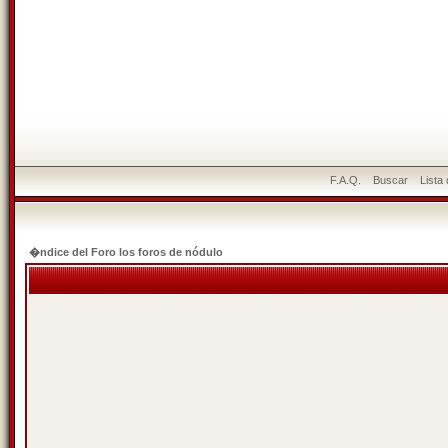
F.A.Q.
Buscar
Lista
�ndice del Foro los foros de nódulo