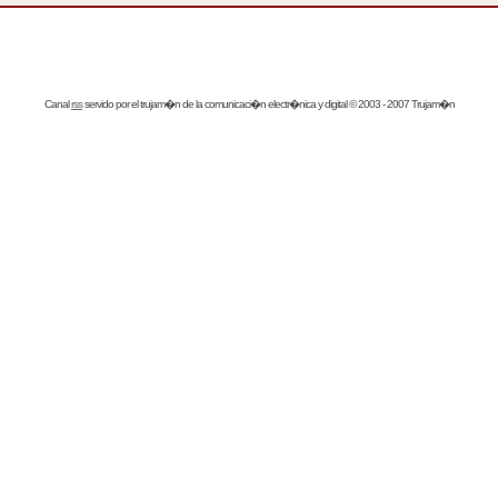
Canal
rss
servido por el
trujam�n
de la comunicaci�n electr�nica y digital © 2003 - 2007 Trujam�n