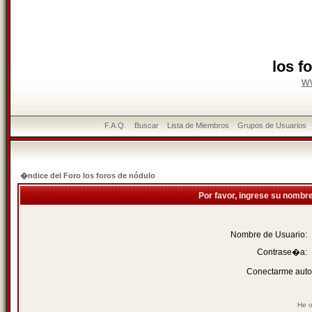
los f
w
F.A.Q.
Buscar
Lista de Miembros
Grupos de Usuarios
�ndice del Foro los foros de nódulo
Por favor, ingrese su nombr
Nombre de Usuario:
Contrase�a:
Conectarme auto
He o