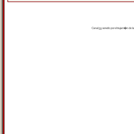
Canal
rss
servido por el
trujam�n
de la