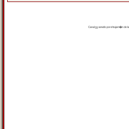
Canal
rss
servido por el
trujam�n
de la