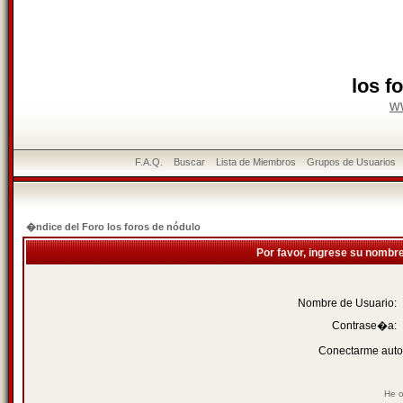
los f
w
F.A.Q.
Buscar
Lista de Miembros
Grupos de Usuarios
�ndice del Foro los foros de nódulo
Por favor, ingrese su nombr
Nombre de Usuario:
Contrase�a:
Conectarme auto
He o