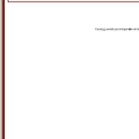
Canal
rss
servido por el
trujam�n
de la