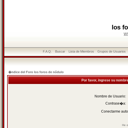
los f
w
F.A.Q.
Buscar
Lista de Miembros
Grupos de Usuarios
�ndice del Foro los foros de nódulo
Por favor, ingrese su nombr
Nombre de Usuario:
Contrase�a:
Conectarme auto
He o