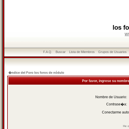
los f
w
F.A.Q.
Buscar
Lista de Miembros
Grupos de Usuarios
�ndice del Foro los foros de nódulo
Por favor, ingrese su nombr
Nombre de Usuario:
Contrase�a:
Conectarme auto
He o