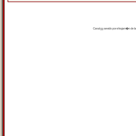
Canal
rss
servido por el
trujam�n
de la