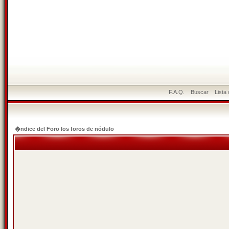
F.A.Q.
Buscar
Lista
�ndice del Foro los foros de nódulo