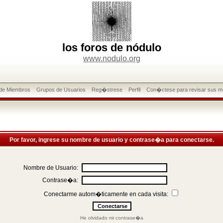
los foros de nódulo
www.nodulo.org
 de Miembros
Grupos de Usuarios
Reg�strese
Perfil
Con�ctese para revisar sus m
Por favor, ingrese su nombre de usuario y contrase�a para conectarse.
Nombre de Usuario:
Contrase�a:
Conectarme autom�ticamente en cada visita:
He olvidado mi contrase�a