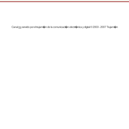
Canal
rss
servido por el
trujam�n
de la comunicaci�n electr�nica y digital © 2003 - 2007 Trujam�n