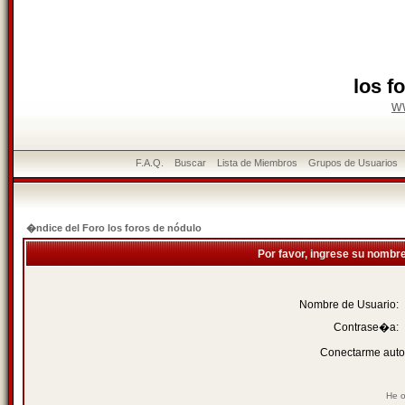
los f
w
F.A.Q.
Buscar
Lista de Miembros
Grupos de Usuarios
�ndice del Foro los foros de nódulo
Por favor, ingrese su nombr
Nombre de Usuario:
Contrase�a:
Conectarme auto
He o