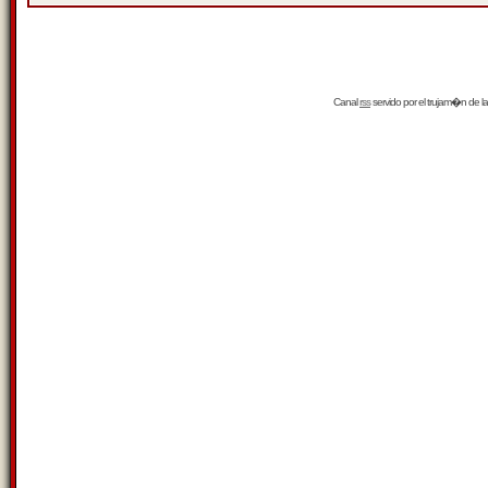
Canal
rss
servido por el
trujam�n
de la