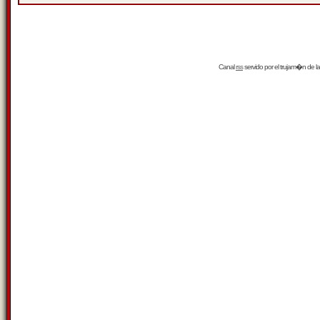
Canal
rss
servido por el
trujam�n
de la