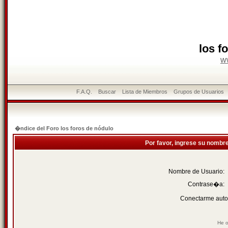
los f
w
F.A.Q.
Buscar
Lista de Miembros
Grupos de Usuarios
�ndice del Foro los foros de nódulo
Por favor, ingrese su nombr
Nombre de Usuario:
Contrase�a:
Conectarme auto
He o