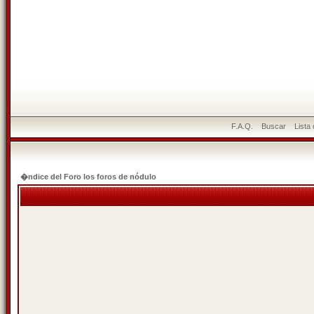
F.A.Q.
Buscar
Lista
�ndice del Foro los foros de nódulo