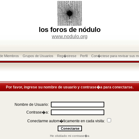
los foros de nódulo
www.nodulo.org
 de Miembros
Grupos de Usuarios
Reg�strese
Perfil
Con�ctese para revisar sus m
Por favor, ingrese su nombre de usuario y contrase�a para conectarse.
Nombre de Usuario:
Contrase�a:
Conectarme autom�ticamente en cada visita:
He olvidado mi contrase�a