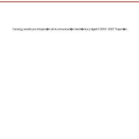
Canal
rss
servido por el
trujam�n
de la comunicaci�n electr�nica y digital © 2003 - 2007 Trujam�n