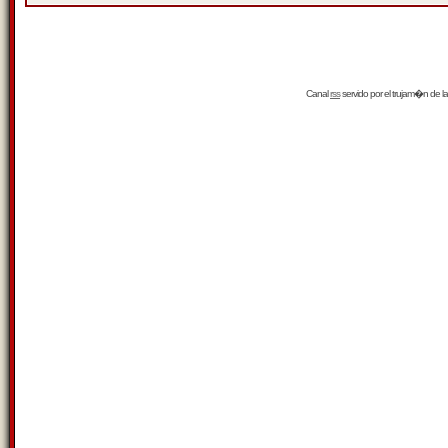
Canal
rss
servido por el
trujam�n
de la