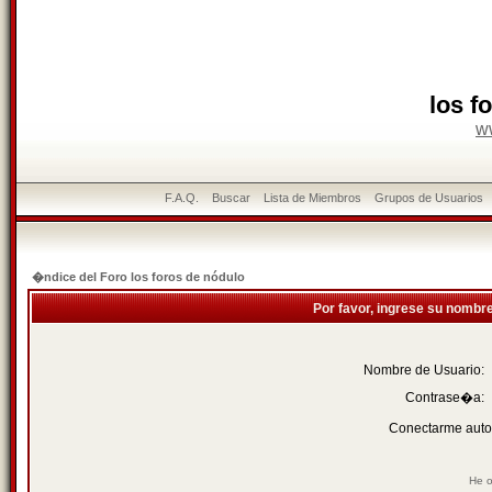
los f
w
F.A.Q.
Buscar
Lista de Miembros
Grupos de Usuarios
�ndice del Foro los foros de nódulo
Por favor, ingrese su nombr
Nombre de Usuario:
Contrase�a:
Conectarme auto
He o