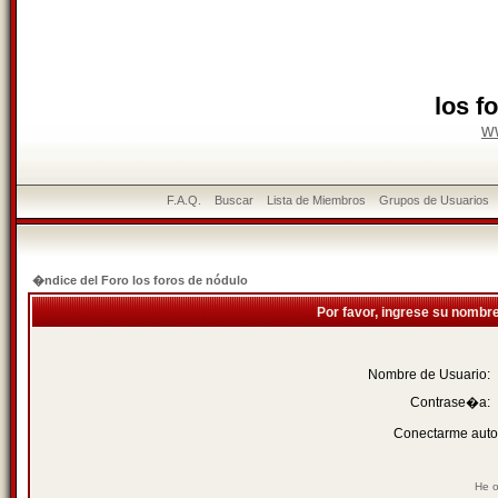
los f
w
F.A.Q.
Buscar
Lista de Miembros
Grupos de Usuarios
�ndice del Foro los foros de nódulo
Por favor, ingrese su nombr
Nombre de Usuario:
Contrase�a:
Conectarme auto
He o