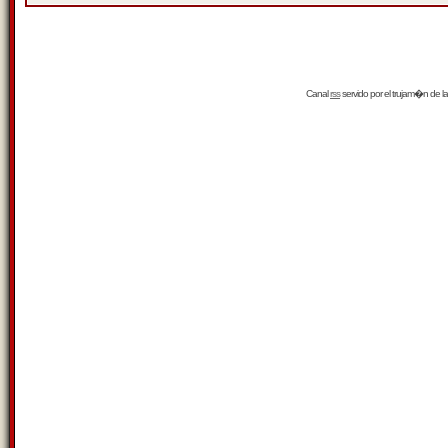
Canal
rss
servido por el
trujam�n
de la