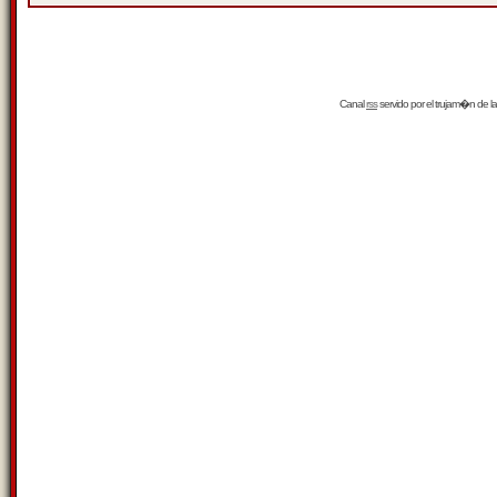
Canal
rss
servido por el
trujam�n
de la