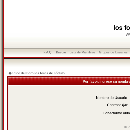
los f
w
F.A.Q.
Buscar
Lista de Miembros
Grupos de Usuarios
�ndice del Foro los foros de nódulo
Por favor, ingrese su nombr
Nombre de Usuario:
Contrase�a:
Conectarme auto
He o