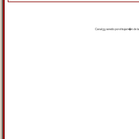
Canal
rss
servido por el
trujam�n
de la