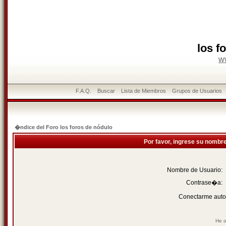
los f
w
F.A.Q.
Buscar
Lista de Miembros
Grupos de Usuarios
�ndice del Foro los foros de nódulo
Por favor, ingrese su nombr
Nombre de Usuario:
Contrase�a:
Conectarme auto
He o