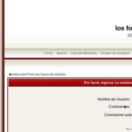
los f
w
F.A.Q.
Buscar
Lista de Miembros
Grupos de Usuarios
�ndice del Foro los foros de nódulo
Por favor, ingrese su nombr
Nombre de Usuario:
Contrase�a:
Conectarme auto
He o