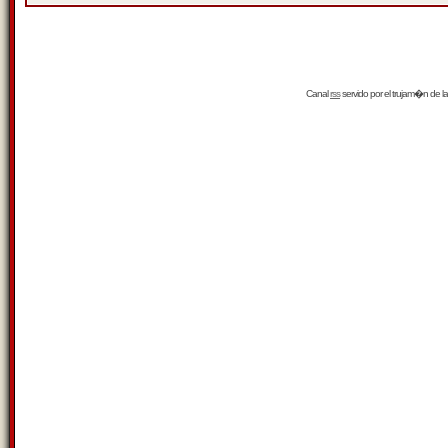
Canal
rss
servido por el
trujam�n
de la