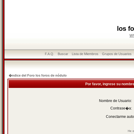
los f
w
F.A.Q.
Buscar
Lista de Miembros
Grupos de Usuarios
�ndice del Foro los foros de nódulo
Por favor, ingrese su nombr
Nombre de Usuario:
Contrase�a:
Conectarme auto
He o