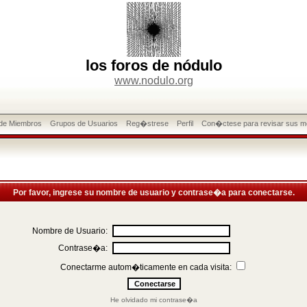
los foros de nódulo
www.nodulo.org
 de Miembros
Grupos de Usuarios
Reg�strese
Perfil
Con�ctese para revisar sus m
Por favor, ingrese su nombre de usuario y contrase�a para conectarse.
Nombre de Usuario:
Contrase�a:
Conectarme autom�ticamente en cada visita:
He olvidado mi contrase�a