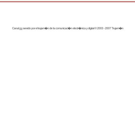
Canal
rss
servido por el
trujam�n
de la comunicaci�n electr�nica y digital © 2003 - 2007 Trujam�n