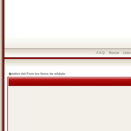
F.A.Q.
Buscar
Lista
�ndice del Foro los foros de nódulo