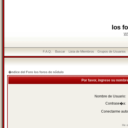
los f
w
F.A.Q.
Buscar
Lista de Miembros
Grupos de Usuarios
�ndice del Foro los foros de nódulo
Por favor, ingrese su nombr
Nombre de Usuario:
Contrase�a:
Conectarme auto
He o