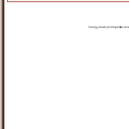
Canal
rss
servido por el
trujam�n
de la