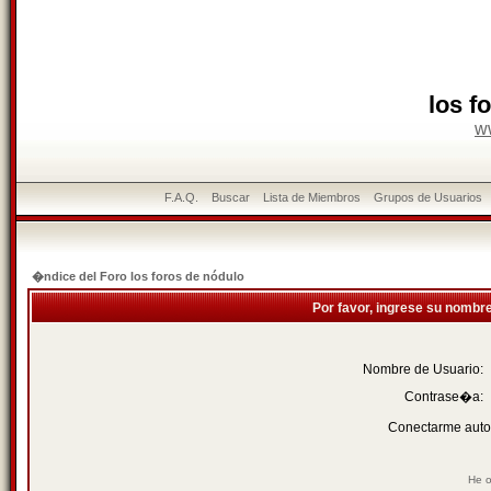
los f
w
F.A.Q.
Buscar
Lista de Miembros
Grupos de Usuarios
�ndice del Foro los foros de nódulo
Por favor, ingrese su nombr
Nombre de Usuario:
Contrase�a:
Conectarme auto
He o