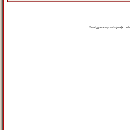
Canal
rss
servido por el
trujam�n
de la