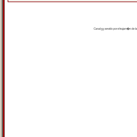
Canal
rss
servido por el
trujam�n
de la