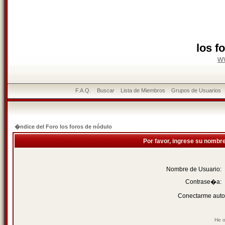
los f
w
F.A.Q.
Buscar
Lista de Miembros
Grupos de Usuarios
�ndice del Foro los foros de nódulo
Por favor, ingrese su nombr
Nombre de Usuario:
Contrase�a:
Conectarme auto
He o