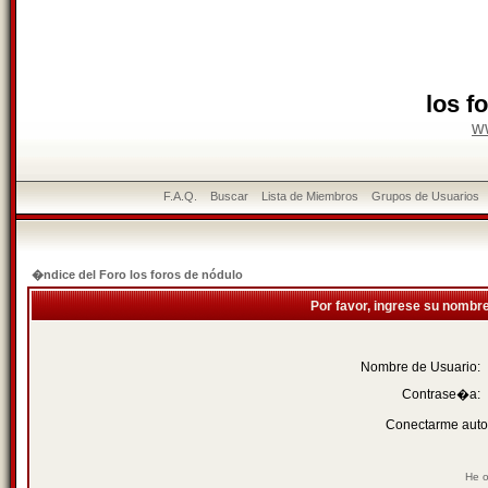
los f
w
F.A.Q.
Buscar
Lista de Miembros
Grupos de Usuarios
�ndice del Foro los foros de nódulo
Por favor, ingrese su nombr
Nombre de Usuario:
Contrase�a:
Conectarme auto
He o