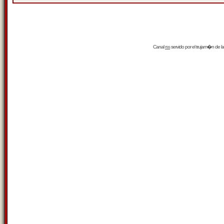
Canal
rss
servido por el
trujam�n
de la