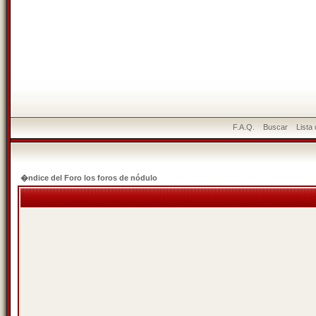
F.A.Q.
Buscar
Lista
�ndice del Foro los foros de nódulo