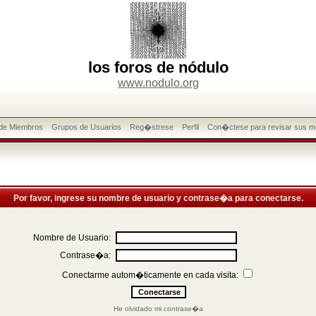
los foros de nódulo
www.nodulo.org
 de Miembros
Grupos de Usuarios
Reg�strese
Perfil
Con�ctese para revisar sus m
Por favor, ingrese su nombre de usuario y contrase�a para conectarse.
Nombre de Usuario:
Contrase�a:
Conectarme autom�ticamente en cada visita:
He olvidado mi contrase�a