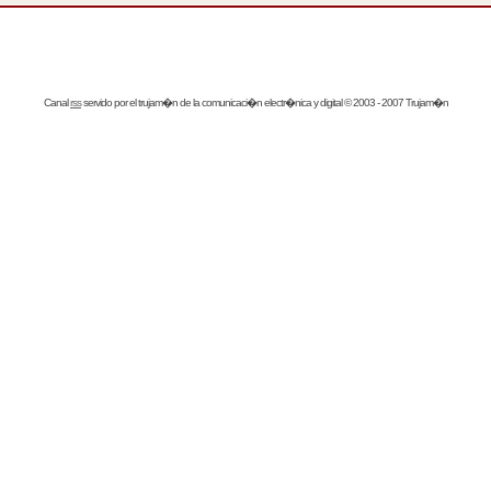
Canal
rss
servido por el
trujam�n
de la comunicaci�n electr�nica y digital © 2003 - 2007 Trujam�n