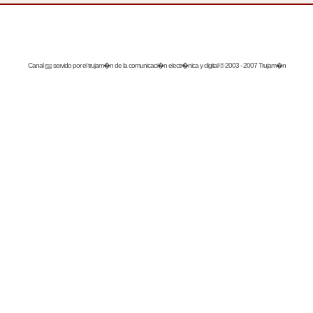
Canal
rss
servido por el
trujam�n
de la comunicaci�n electr�nica y digital © 2003 - 2007 Trujam�n