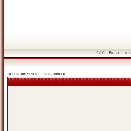
F.A.Q.
Buscar
Lista
�ndice del Foro los foros de nódulo