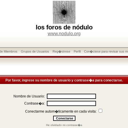
los foros de nódulo
www.nodulo.org
 de Miembros
Grupos de Usuarios
Reg�strese
Perfil
Con�ctese para revisar sus m
Por favor, ingrese su nombre de usuario y contrase�a para conectarse.
Nombre de Usuario:
Contrase�a:
Conectarme autom�ticamente en cada visita:
He olvidado mi contrase�a