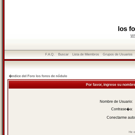
los f
w
F.A.Q.
Buscar
Lista de Miembros
Grupos de Usuarios
�ndice del Foro los foros de nódulo
Por favor, ingrese su nombr
Nombre de Usuario:
Contrase�a:
Conectarme auto
He o