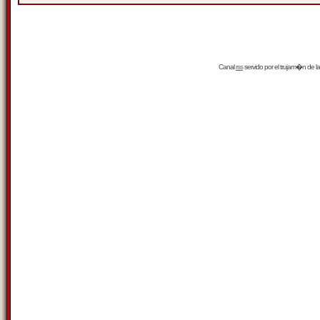
Canal
rss
servido por el
trujam�n
de la