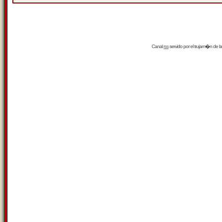
Canal
rss
servido por el
trujam�n
de la