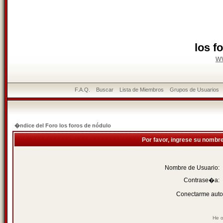
los f
w
F.A.Q.
Buscar
Lista de Miembros
Grupos de Usuarios
�ndice del Foro los foros de nódulo
Por favor, ingrese su nombr
Nombre de Usuario:
Contrase�a:
Conectarme auto
He o