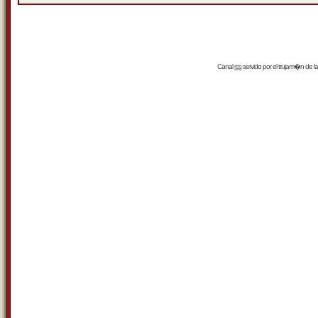
Canal
rss
servido por el
trujam�n
de la