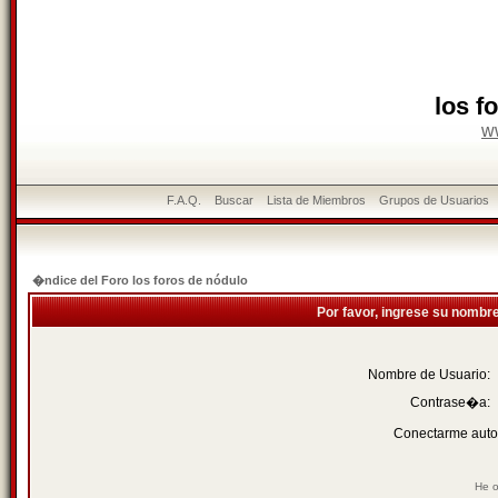
los f
w
F.A.Q.
Buscar
Lista de Miembros
Grupos de Usuarios
�ndice del Foro los foros de nódulo
Por favor, ingrese su nombr
Nombre de Usuario:
Contrase�a:
Conectarme auto
He o