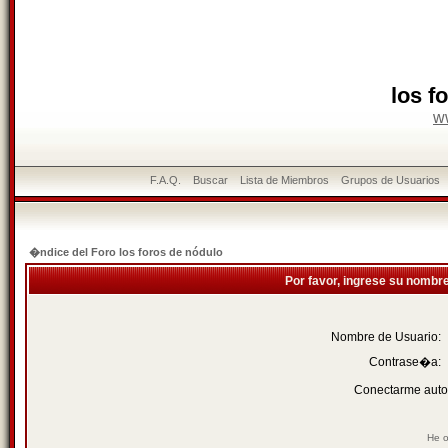
los f
w
F.A.Q.
Buscar
Lista de Miembros
Grupos de Usuarios
�ndice del Foro los foros de nódulo
Por favor, ingrese su nombr
Nombre de Usuario:
Contrase�a:
Conectarme auto
He o