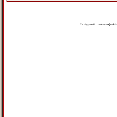
Canal
rss
servido por el
trujam�n
de la