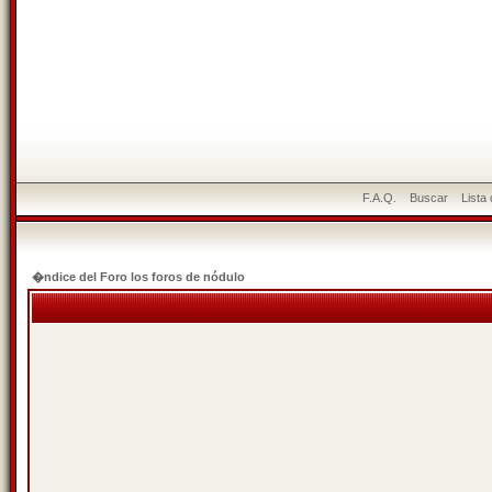
F.A.Q.
Buscar
Lista
�ndice del Foro los foros de nódulo