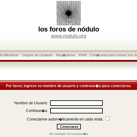
los foros de nódulo
www.nodulo.org
 de Miembros
Grupos de Usuarios
Reg�strese
Perfil
Con�ctese para revisar sus m
Por favor, ingrese su nombre de usuario y contrase�a para conectarse.
Nombre de Usuario:
Contrase�a:
Conectarme autom�ticamente en cada visita:
He olvidado mi contrase�a