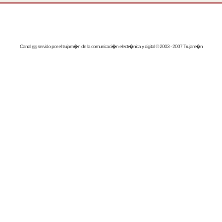
Canal
rss
servido por el
trujam�n
de la comunicaci�n electr�nica y digital © 2003 - 2007 Trujam�n