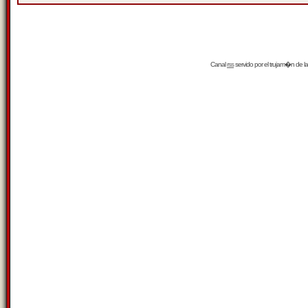
Canal
rss
servido por el
trujam�n
de la