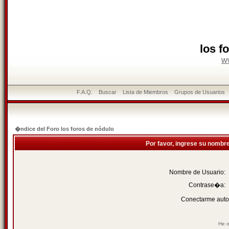
los f
w
F.A.Q.
Buscar
Lista de Miembros
Grupos de Usuarios
�ndice del Foro los foros de nódulo
Por favor, ingrese su nombr
Nombre de Usuario:
Contrase�a:
Conectarme auto
He o