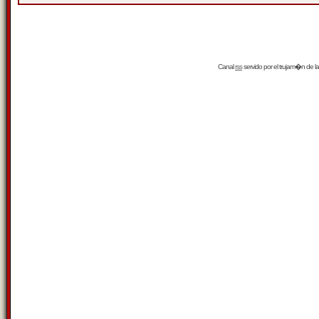
Canal
rss
servido por el
trujam�n
de la