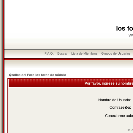
los f
w
F.A.Q.
Buscar
Lista de Miembros
Grupos de Usuarios
�ndice del Foro los foros de nódulo
Por favor, ingrese su nombr
Nombre de Usuario:
Contrase�a:
Conectarme auto
He o