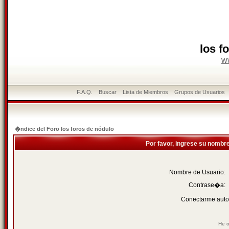
los f
w
F.A.Q.
Buscar
Lista de Miembros
Grupos de Usuarios
�ndice del Foro los foros de nódulo
Por favor, ingrese su nombr
Nombre de Usuario:
Contrase�a:
Conectarme auto
He o