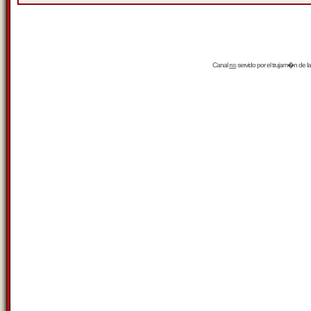
Canal
rss
servido por el
trujam�n
de la