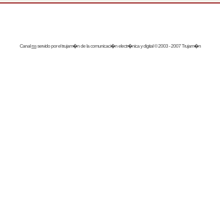
Canal
rss
servido por el
trujam�n
de la comunicaci�n electr�nica y digital © 2003 - 2007 Trujam�n