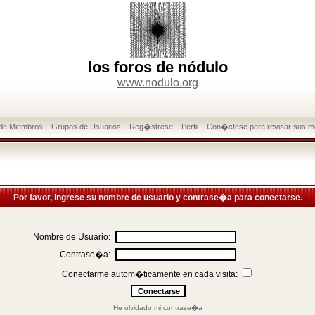
los foros de nódulo
www.nodulo.org
 de Miembros
Grupos de Usuarios
Reg�strese
Perfil
Con�ctese para revisar sus m
Por favor, ingrese su nombre de usuario y contrase�a para conectarse.
Nombre de Usuario:
Contrase�a:
Conectarme autom�ticamente en cada visita:
He olvidado mi contrase�a