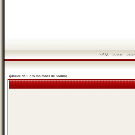
F.A.Q.
Buscar
Lista
�ndice del Foro los foros de nódulo