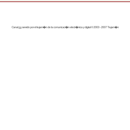
Canal
rss
servido por el
trujam�n
de la comunicaci�n electr�nica y digital © 2003 - 2007 Trujam�n