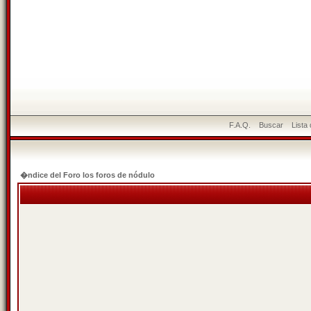
F.A.Q.
Buscar
Lista
�ndice del Foro los foros de nódulo