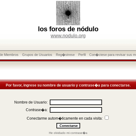
los foros de nódulo
www.nodulo.org
 de Miembros
Grupos de Usuarios
Reg�strese
Perfil
Con�ctese para revisar sus m
Por favor, ingrese su nombre de usuario y contrase�a para conectarse.
Nombre de Usuario:
Contrase�a:
Conectarme autom�ticamente en cada visita:
He olvidado mi contrase�a